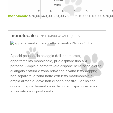
22/08-
28/08
+
€
€
€
€
€
€
monolocale
570,00
640,00
690,00
780,00
910,00
1.150,00
570,0
monolocale
CIN: IT049004C2FHQ6FISJ
A pochi passi dalla spiaggia dell'Innamorata,
appartamento monolocale, può ospitare fino a 4
persone. Ampio e confortevole dispone nella zona giorno
di angolo cottura e zona relax con divano letto doppio;
ben separata la zona notte con letto matrimoniale e
ampio armadio, dove non ci sono finestre. Bagno con
doccia. L'appartamento non dispone di spazio esterno
attrezzato nè di posto auto.