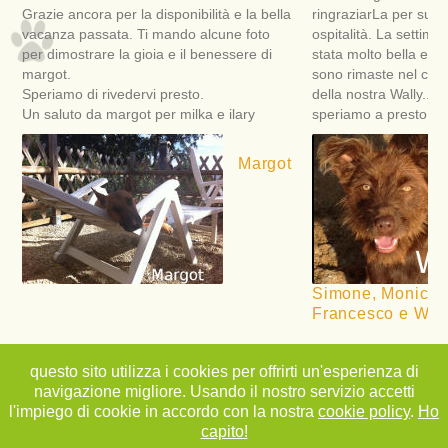
Grazie ancora per la disponibilità e la bella
ringraziarLa per sua 
vacanza passata. Ti mando alcune foto
ospitalità. La settima
per dimostrare la gioia e il benessere di
stata molto bella e ri
margot.
sono rimaste nel cuor
Speriamo di rivedervi presto.
della nostra Wally... 
Un saluto da margot per milka e ilary
speriamo a presto!
Margot
Simone, Monica, M
Francesco e Wall
elbachannel.it
Copyright 2015 - All Rights Reserved
questo sito utilizza i cookies per offrirti un'esperienza di
navigazione migliore. Usando il nostro servizio accetti
l'impiego di cookie in accordo con la nostra
cookie policy
.
Ho
capito!