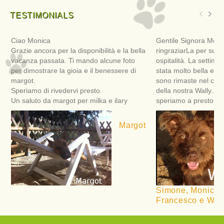
TESTIMONIALS
Ciao Monica
Gentile Signora Moni
Grazie ancora per la disponibilità e la bella
ringraziarLa per sua 
vacanza passata. Ti mando alcune foto
ospitalità. La settima
per dimostrare la gioia e il benessere di
stata molto bella e ri
margot.
sono rimaste nel cuor
Speriamo di rivedervi presto.
della nostra Wally... 
Un saluto da margot per milka e ilary
speriamo a presto!
Margot
Simone, Monica, M
Francesco e Wall