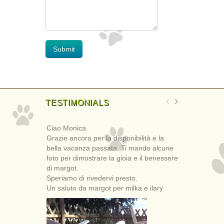
TESTIMONIALS
Ciao Monica
Gentile Si
Grazie ancora per la disponibilità e la
ringraziar
bella vacanza passata. Ti mando alcune
ospitalità.
foto per dimostrare la gioia e il benessere
stata molto
di margot.
ci sono rim
Speriamo di rivedervi presto.
foto della 
Un saluto da margot per milka e ilary
speriamo a