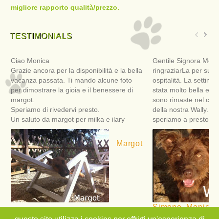
migliore rapporto qualità/prezzo.
TESTIMONIALS
Ciao Monica
Gentile Signora Moni
Grazie ancora per la disponibilità e la bella
ringraziarLa per sua 
vacanza passata. Ti mando alcune foto
ospitalità. La settima
per dimostrare la gioia e il benessere di
stata molto bella e ri
margot.
sono rimaste nel cuor
Speriamo di rivedervi presto.
della nostra Wally... 
Un saluto da margot per milka e ilary
speriamo a presto!
Margot
Simone, Monica, M
Francesco e Wall