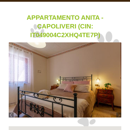
APPARTAMENTO ANITA -
CAPOLIVERI (CIN:
IT049004C2XHQ4TE7P)