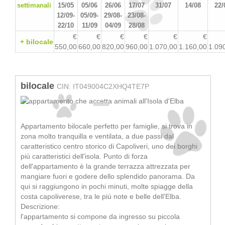
settimanali
15/05
05/06
26/06
17/07
31/07
14/08
22/
12/09-
05/09-
29/08-
23/08-
22/10
11/09
04/09
28/08
€
€
€
€
€
€
+
bilocale
550,00
660,00
820,00
960,00
1.070,00
1.160,00
1.09
bilocale
CIN: IT049004C2XHQ4TE7P
Appartamento bilocale perfetto per famiglie, si trova in
zona molto tranquilla e ventilata, a due passi dal
caratteristico centro storico di Capoliveri, uno dei borghi
più caratteristici dell'isola. Punto di forza
dell'appartamento è la grande terrazza attrezzata per
mangiare fuori e godere dello splendido panorama. Da
qui si raggiungono in pochi minuti, molte spiagge della
costa capoliverese, tra le più note e belle dell'Elba.
Descrizione:
l'appartamento si compone da ingresso su piccola